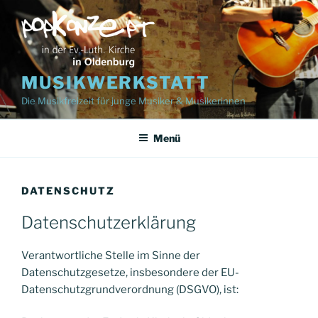
Zum
Inhalt
springen
MUSIKWERKSTATT
Die Musikfreizeit für junge Musiker & Musikerinnen
Menü
DATENSCHUTZ
Datenschutzerklärung
Verantwortliche Stelle im Sinne der
Datenschutzgesetze, insbesondere der EU-
Datenschutzgrundverordnung (DSGVO), ist: